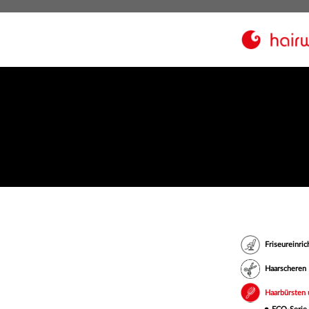
Friseureinri
Haarscheren
Haarbürsten