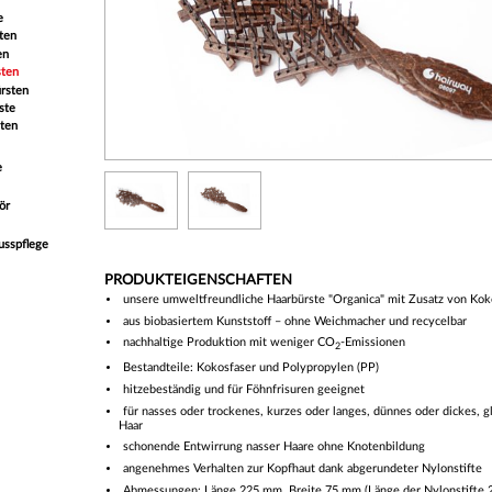
e
ten
en
sten
rsten
ste
ten
e
ör
usspflege
PRODUKTEIGENSCHAFTEN
unsere
umweltfreundliche Haar
bürste
"Organica" mit Zusatz von Kok
aus biobasiertem Kunststoff – ohne Weichmacher und recycelbar
nachhaltige Produktion mit weniger CO
-Emissionen
2
Bestandteile:
Kokosfaser
und Polypropylen (PP)
hitzebeständig und für Föhnfrisuren geeignet
für nasses oder trockenes, kurzes oder langes, dünnes oder dickes, g
Haar
schonende Entwirrung nasser Haare ohne Knotenbildung
angenehmes Verhalten zur Kopfhaut dank abgerundeter Nylonstifte
Abmessungen: Länge 225 mm, Breite 75 mm (
Länge der Nylonstifte