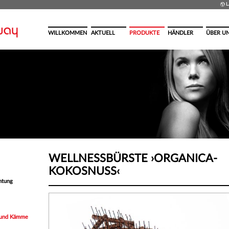
L
WILLKOMMEN
AKTUELL
PRODUKTE
HÄNDLER
ÜBER U
WELLNESSBÜRSTE ›ORGANICA-
KOKOSNUSS‹
chtung
 und Kämme