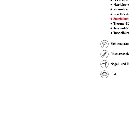
ECO-Serie
Haarkämm
Kissenbürs
Rundbürst
Spezialbür
Thermo-Bü
Toupierbür
Tunnelbürs
Elektrogerät
Friseurzubeh
Nagel- und F
SPA