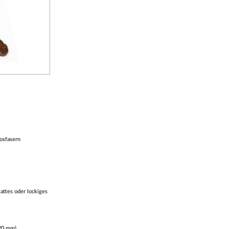
osfasern
lattes oder lockiges
20 mm)