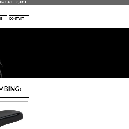
ANG
UAGE
SUCHE
NS
KONTAKT
MBING
‹