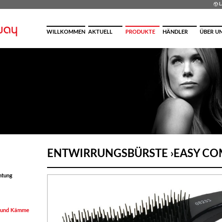
L
WILLKOMMEN
AKTUELL
PRODUKTE
HÄNDLER
ÜBER U
ENTWIRRUNGSBÜRSTE ›
EASY CO
chtung
n und Kämme