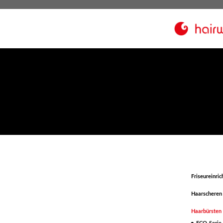
Friseureinri
Haarscheren
Haarbürste