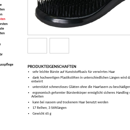
e
ten
en
sten
rsten
ste
ten
e
ör
usspflege
PRODUKTEIGENSCHAFTEN
sehr leichte Bürste auf Kunststoffbasis für verwirrtes Haar
dank hochwertigen Plastikstiften in unterschiedlichen Längen wird da
entwirrt
unterstützt schmerzloses Glätten ohne die Haarfasern zu beschädige
ergonomisch geformter Bürstenkörper ermöglicht sicheres Handling 
Arbeiten
kann bei nassem und trockenem Haar benutzt werden
17 Reihen, 3 Stiftlängen
Gewicht 65 g