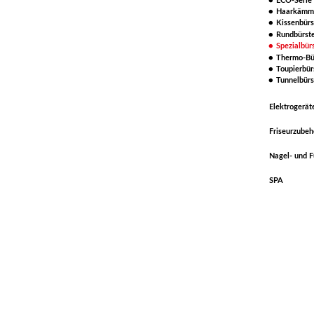
ECO-Serie
Haarkämm
Kissenbürs
Rundbürst
Spezialbür
Thermo-Bü
Toupierbür
Tunnelbürs
Elektrogerät
Friseurzubeh
Nagel- und F
SPA