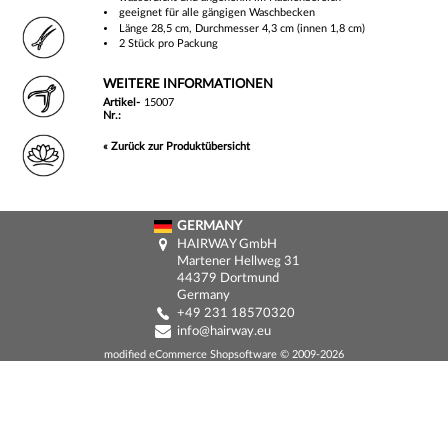
geeignet für alle gängigen Waschbecken
Länge 28,5 cm, Durchmesser 4,3 cm (innen 1,8 cm)
2 Stück pro Packung
WEITERE INFORMATIONEN
Artikel-
15007
Nr.:
« Zurück zur Produktübersicht
GERMANY
HAIRWAY GmbH
Martener Hellweg 31
44379 Dortmund
Germany
+49 231 18570320
o
ue
modified eCommerce Shopsoftware ©
2009
-2026
Email:
Passwort: