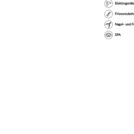
Elektrogerät
Friseurzubeh
Nagel- und F
SPA