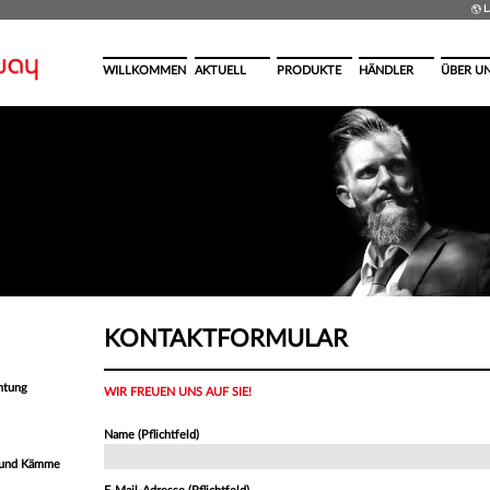
L
WILLKOMMEN
AKTUELL
PRODUKTE
HÄNDLER
ÜBER U
KONTAKTFORMULAR
chtung
WIR FREUEN UNS AUF SIE!
Name (Pflichtfeld)
 und Kämme