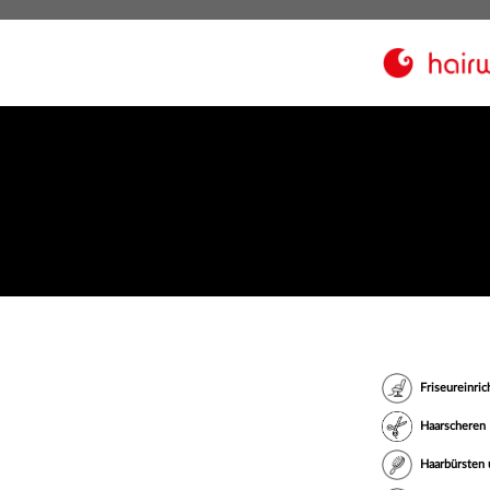
Friseureinri
Haarscheren
Haarbürsten